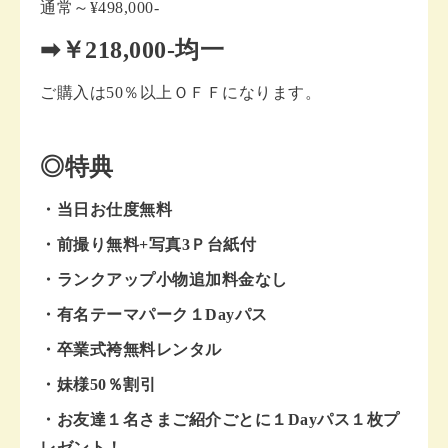
通常～¥498,000-
➡￥218,000-均一
ご購入は50％以上ＯＦＦになります。
◎特典
・当日お仕度無料
・前撮り無料+写真3Ｐ台紙付
・ランクアップ小物追加料金なし
・有名テーマパーク１Dayパス
・卒業式袴無料レンタル
・妹様50％割引
・お友達１名さまご紹介ごとに１Dayパス１枚プ
レゼント！