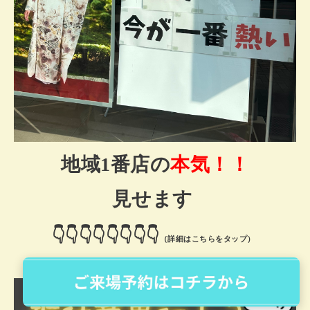
地域1番店の
本気！！
見せます
👇
👇
👇
👇
👇
👇
👇
👇
（詳細はこちらをタップ）