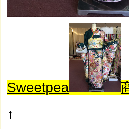
Sweetpea
↑