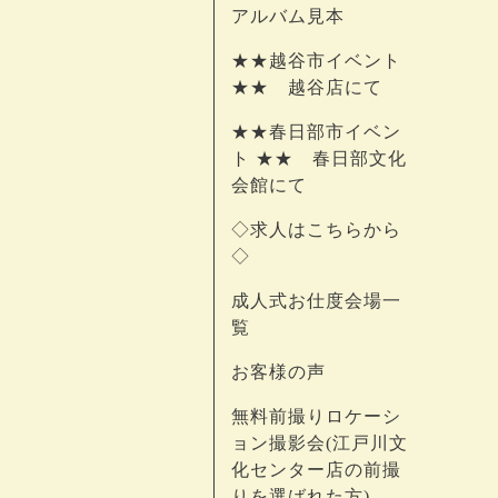
アルバム見本
★★越谷市イベント
★★ 越谷店にて
★★春日部市イベン
ト ★★ 春日部文化
会館にて
◇求人はこちらから
◇
成人式お仕度会場一
覧
お客様の声
無料前撮りロケーシ
ョン撮影会(江戸川文
化センター店の前撮
りを選ばれた方)