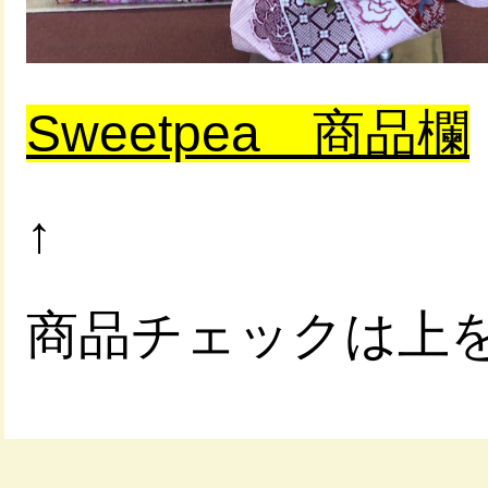
Sweetpea 商品欄
↑
商品チェックは上