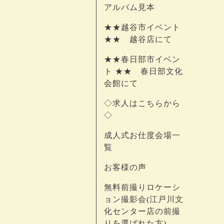
アルバム見本
★★越谷市イベント
★★ 越谷店にて
★★春日部市イベン
ト ★★ 春日部文化
会館にて
◇求人はこちらから
◇
成人式お仕度会場一
覧
お客様の声
無料前撮りロケーシ
ョン撮影会(江戸川文
化センター店の前撮
りを選ばれた方)