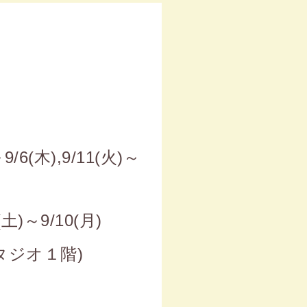
9/6(木),9/11(火)～
土)～9/10(月)
タジオ１階)