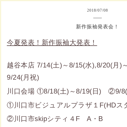
2018
/
07
/
08
新作振袖発表会！
今夏発表！新作振袖大発表！
越谷本店 7/14(土)～8/15(水),8/20(月)～
9/24(月祝)
川口会場 ①8/18(土)～8/19(日) ②9/8(
①川口市ビジュアルプラザ１F(HDス
②川口市skipシティ４F A・B