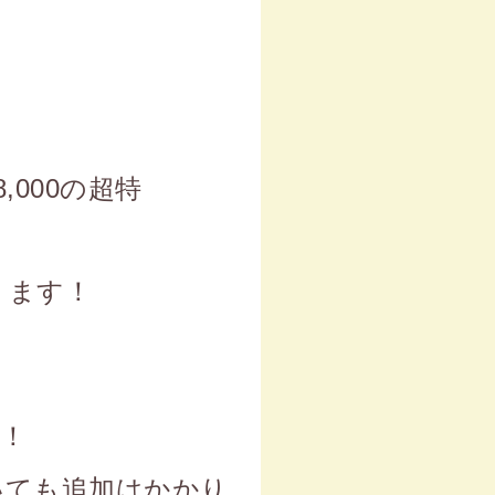
,000の超特
ります！
！
いても追加はかかり