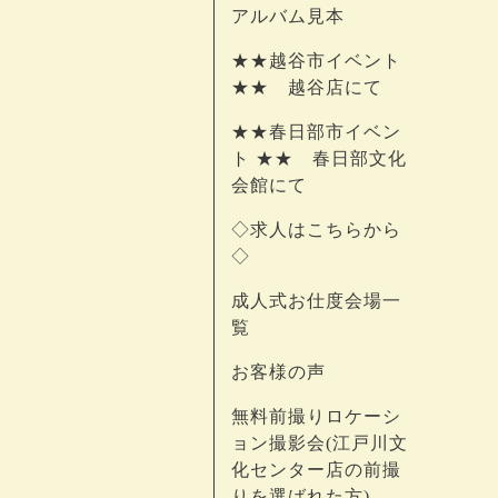
アルバム見本
★★越谷市イベント
★★ 越谷店にて
★★春日部市イベン
ト ★★ 春日部文化
会館にて
◇求人はこちらから
◇
成人式お仕度会場一
覧
お客様の声
無料前撮りロケーシ
ョン撮影会(江戸川文
化センター店の前撮
りを選ばれた方)