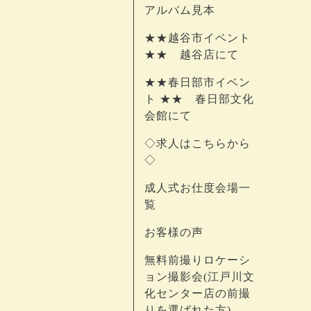
アルバム見本
★★越谷市イベント
★★ 越谷店にて
★★春日部市イベン
ト ★★ 春日部文化
会館にて
◇求人はこちらから
◇
成人式お仕度会場一
覧
お客様の声
無料前撮りロケーシ
ョン撮影会(江戸川文
化センター店の前撮
りを選ばれた方)